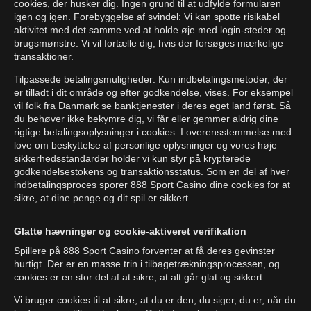
cookies, der husker dig. Ingen grund til at udfylde formularen
igen og igen. Forebyggelse af svindel: Vi kan spotte risikabel
aktivitet med det samme ved at holde øje med login-steder og
brugsmønstre. Vi vil fortælle dig, hvis der forsøges mærkelige
transaktioner.
Tilpassede betalingsmuligheder: Kun indbetalingsmetoder, der
er tilladt i dit område og efter godkendelse, vises. For eksempel
vil folk fra Danmark se banktjenester i deres eget land først. Så
du behøver ikke bekymre dig, vi får eller gemmer aldrig dine
rigtige betalingsoplysninger i cookies. I overensstemmelse med
love om beskyttelse af personlige oplysninger og vores høje
sikkerhedsstandarder holder vi kun styr på krypterede
godkendelsestokens og transaktionsstatus. Som en del af hver
indbetalingsproces sporer 888 Sport Casino dine cookies for at
sikre, at dine penge og dit spil er sikkert.
Glatte hævninger og cookie-aktiveret verifikation
Spillere på 888 Sport Casino forventer at få deres gevinster
hurtigt. Der er en masse trin i tilbagetrækningsprocessen, og
cookies er en stor del af at sikre, at alt går glat og sikkert.
Vi bruger cookies til at sikre, at du er den, du siger, du er, når du