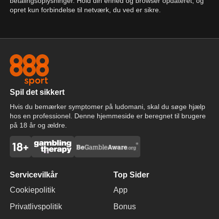
betalingsoplysninger. Hold din enhed og browser opdateret, og
opret kun forbindelse til netværk, du ved er sikre.
Spil det sikkert
Hvis du bemærker symptomer på ludomani, skal du søge hjælp
hos en professionel. Denne hjemmeside er beregnet til brugere
på 18 år og ældre.
Servicevilkår
Top Sider
Cookiepolitik
App
Privatlivspolitik
Bonus