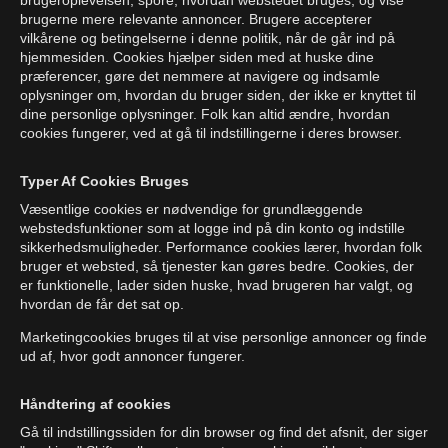
brugerne mere relevante annoncer. Brugere accepterer
vilkårene og betingelserne i denne politik, når de går ind på
hjemmesiden. Cookies hjælper siden med at huske dine
præferencer, gøre det nemmere at navigere og indsamle
oplysninger om, hvordan du bruger siden, der ikke er knyttet til
dine personlige oplysninger. Folk kan altid ændre, hvordan
cookies fungerer, ved at gå til indstillingerne i deres browser.
Typer Af Cookies Bruges
Væsentlige cookies er nødvendige for grundlæggende
webstedsfunktioner som at logge ind på din konto og indstille
sikkerhedsmuligheder. Performance cookies lærer, hvordan folk
bruger et websted, så tjenester kan gøres bedre. Cookies, der
er funktionelle, lader siden huske, hvad brugeren har valgt, og
hvordan de får det sat op.
Marketingcookies bruges til at vise personlige annoncer og finde
ud af, hvor godt annoncer fungerer.
Håndtering af cookies
Gå til indstillingssiden for din browser og find det afsnit, der siger