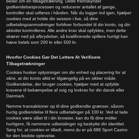
beder om en tilbagetrækning. Dette fremskynder
godkendelsesprocessen og reducerer antallet af gange,
kontroller skal udføres i hånden. Når du logger ind igen, hjælper
cookies med at holde din session i live, så dine
udbetalingsanmodninger forbliver forbundet til din konto, og din
aktivitet kontrolleres. Alle andre krav skal opfyldes, men dette
skærer ned på afbrydelser, så kvalificerede spillere hurtigt kan
hæve beløb som 200 kr eller 500 kr.
Hvorfor Cookies Gør Det Lettere At Verificere
Tilbagetrækninger
Cookies husker oplysninger om din enhed og placering for at
sikre, at din konto altid er tilgængelig på en sikker måde.
Godkendelse, der bruger cookies, hjælper med at opfylde
kravene til bekæmpelse af svig og lovkrav for din dansk eller
Danmark.
Nemme transaktioner op til dine godkendte grænser, såsom
hurtig godkendelse til flere udbetalinger på 100 kr. Ved at lade
cookies være slået til i din browser, kan du få dine midler
hurtigere, få nemmere udbetalinger og beskytte din identitet.
Sørg for, at cookies er tilladt, mens du er på 888 Sport Casino
for den bedste oplevelse.