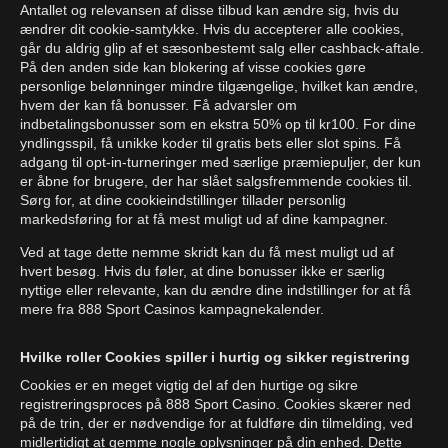
Antallet og relevansen af disse tilbud kan ændre sig, hvis du
ændrer dit cookie-samtykke. Hvis du accepterer alle cookies,
går du aldrig glip af et sæsonbestemt salg eller cashback-aftale.
På den anden side kan blokering af visse cookies gøre
personlige belønninger mindre tilgængelige, hvilket kan ændre,
hvem der kan få bonusser. Få advarsler om
indbetalingsbonusser som en ekstra 50% op til kr100. For dine
yndlingsspil, få unikke koder til gratis bets eller slot spins. Få
adgang til opt-in-turneringer med særlige præmiepuljer, der kun
er åbne for brugere, der har slået salgsfremmende cookies til.
Sørg for, at dine cookieindstillinger tillader personlig
markedsføring for at få mest muligt ud af dine kampagner.
Ved at tage dette nemme skridt kan du få mest muligt ud af
hvert besøg. Hvis du føler, at dine bonusser ikke er særlig
nyttige eller relevante, kan du ændre dine indstillinger for at få
mere fra 888 Sport Casinos kampagnekalender.
Hvilke roller Cookies spiller i hurtig og sikker registrering
Cookies er en meget vigtig del af den hurtige og sikre
registreringsproces på 888 Sport Casino. Cookies skærer ned
på de trin, der er nødvendige for at fuldføre din tilmelding, ved
midlertidigt at gemme nogle oplysninger på din enhed. Dette