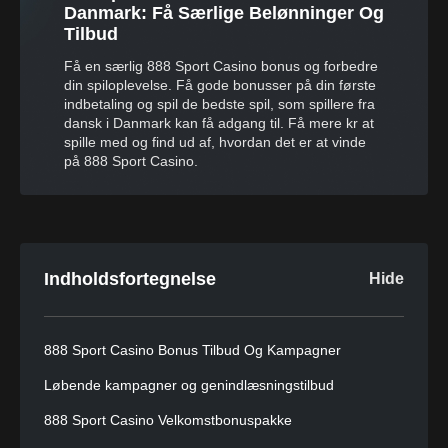
Danmark: Få Særlige Belønninger Og
Tilbud
Få en særlig 888 Sport Casino bonus og forbedre
din spiloplevelse. Få gode bonusser på din første
indbetaling og spil de bedste spil, som spillere fra
dansk i Danmark kan få adgang til. Få mere kr at
spille med og find ud af, hvordan det er at vinde
på 888 Sport Casino.
Indholdsfortegnelse
Hide
888 Sport Casino Bonus Tilbud Og Kampagner
Løbende kampagner og genindlæsningstilbud
888 Sport Casino Velkomstbonuspakke