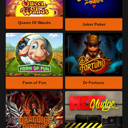
Queen Of Wands
Joker Poker
Farm of Fun
Dr Fortuno