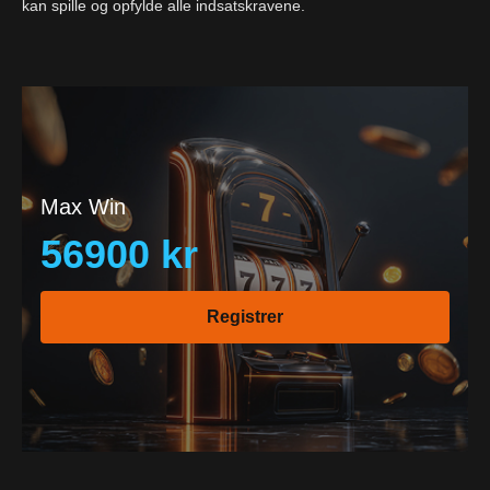
kan spille og opfylde alle indsatskravene.
Max Win
56900 kr
Registrer