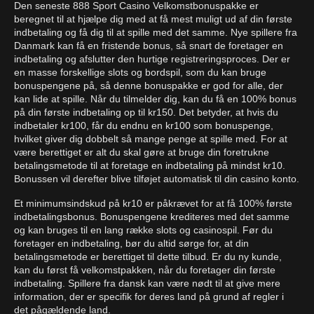
Den seneste 888 Sport Casino Velkomstbonuspakke er
beregnet til at hjælpe dig med at få mest muligt ud af din første
indbetaling og få dig til at spille med det samme. Nye spillere fra
Danmark kan få en fristende bonus, så snart de foretager en
indbetaling og afslutter den hurtige registreringsproces. Der er
en masse forskellige slots og bordspil, som du kan bruge
bonuspengene på, så denne bonuspakke er god for alle, der
kan lide at spille. Når du tilmelder dig, kan du få en 100% bonus
på din første indbetaling op til kr150. Det betyder, at hvis du
indbetaler kr100, får du endnu en kr100 som bonuspenge,
hvilket giver dig dobbelt så mange penge at spille med. For at
være berettiget er alt du skal gøre at bruge din foretrukne
betalingsmetode til at foretage en indbetaling på mindst kr10.
Bonussen vil derefter blive tilføjet automatisk til din casino konto.
Et minimumsindskud på kr10 er påkrævet for at få 100% første
indbetalingsbonus. Bonuspengene krediteres med det samme
og kan bruges til en lang række slots og casinospil. Før du
foretager en indbetaling, bør du altid sørge for, at din
betalingsmetode er berettiget til dette tilbud. Er du ny kunde,
kan du først få velkomstpakken, når du foretager din første
indbetaling. Spillere fra dansk kan være nødt til at give mere
information, der er specifik for deres land på grund af regler i
det pågældende land.