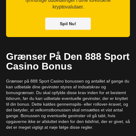
lynhurtige udbetalinger i dine foretrukne
kryptovalutaer.
Spil Nu!
Grænser På Den 888 Sport
Casino Bonus
Grænser på 888 Sport Casino bonussen og antallet af gange du
kan udbetale dine gevinster styres af indsatskrav og
bonusgrænser. Du skal opfylde disse krav inden for et bestemt
tidsrum, før du kan udbetale eventuelle gevinster, der er knyttet
til din bonus. Dette kaldes gennemspils- eller rollover-kravet, og
det betyder, at velkomstbonussen skal omsættes et vist antal
gange. Bonussen og eventuelle gevinster vil gå tabt, hvis
opgaverne ikke er afsluttet inden for den tidsfrist, der er givet, så
det er meget vigtigt at nøje følge disse regler.