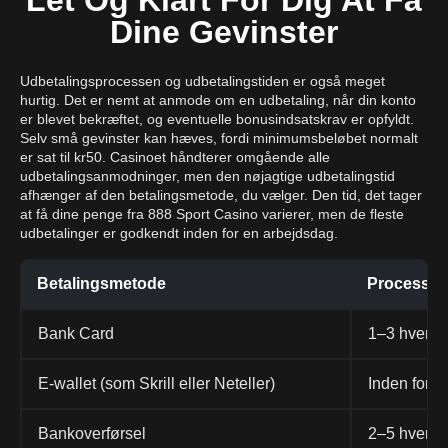
Let Og Klart For Dig At Få
Dine Gevinster
Udbetalingsprocessen og udbetalingstiden er også meget
hurtig. Det er nemt at anmode om en udbetaling, når din konto
er blevet bekræftet, og eventuelle bonusindsatskrav er opfyldt.
Selv små gevinster kan hæves, fordi minimumsbeløbet normalt
er sat til kr50. Casinoet håndterer omgående alle
udbetalingsanmodninger, men den nøjagtige udbetalingstid
afhænger af den betalingsmetode, du vælger. Den tid, det tager
at få dine penge fra 888 Sport Casino varierer, men de fleste
udbetalinger er godkendt inden for en arbejdsdag.
Betalingsmetode
Processin
Bank Card
1–3 hverd
E-wallet (som Skrill eller Neteller)
Inden for 2
Bankoverførsel
2–5 hverd