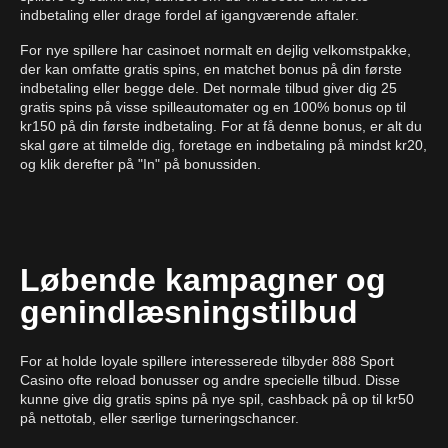
indbetaling eller drage fordel af igangværende aftaler.
For nye spillere har casinoet normalt en dejlig velkomstpakke,
der kan omfatte gratis spins, en matchet bonus på din første
indbetaling eller begge dele. Det normale tilbud giver dig 25
gratis spins på visse spilleautomater og en 100% bonus op til
kr150 på din første indbetaling. For at få denne bonus, er alt du
skal gøre at tilmelde dig, foretage en indbetaling på mindst kr20,
og klik derefter på "In" på bonussiden.
Løbende kampagner og
genindlæsningstilbud
For at holde loyale spillere interesserede tilbyder 888 Sport
Casino ofte reload bonusser og andre specielle tilbud. Disse
kunne give dig gratis spins på nye spil, cashback på op til kr50
på nettotab, eller særlige turneringschancer.