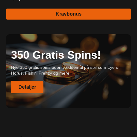
Kravbonus
350 Gratis Spins!
Nyd 350 gratis spins uden væddemål på spil som Eye of
Horus, Fishin’ Frenzy og mere.
Detaljer