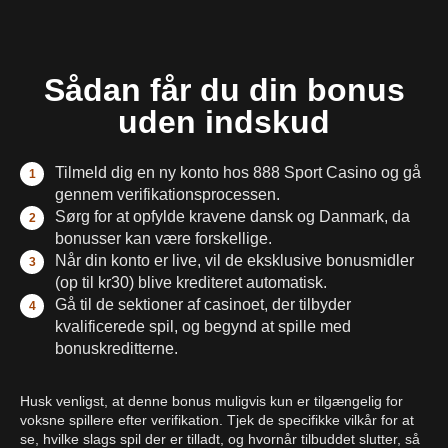
Sådan får du din bonus
uden indskud
Tilmeld dig en ny konto hos 888 Sport Casino og gå
gennem verifikationsprocessen.
Sørg for at opfylde kravene dansk og Danmark, da
bonusser kan være forskellige.
Når din konto er live, vil de eksklusive bonusmidler
(op til kr30) blive krediteret automatisk.
Gå til de sektioner af casinoet, der tilbyder
kvalificerede spil, og begynd at spille med
bonuskreditterne.
Husk venligst, at denne bonus muligvis kun er tilgængelig for
voksne spillere efter verifikation. Tjek de specifikke vilkår for at
se, hvilke slags spil der er tilladt, og hvornår tilbuddet slutter, så