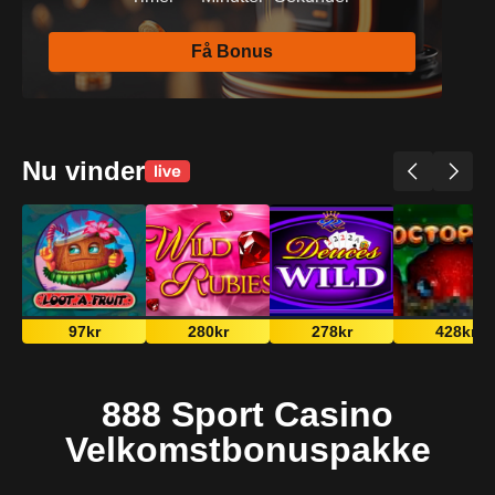
Få Bonus
Nu vinder
97kr
280kr
278kr
428kr
888 Sport Casino
Velkomstbonuspakke