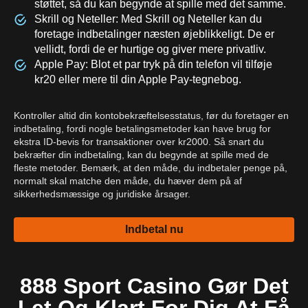
støttet, så du kan begynde at spille med det samme.
Skrill og Neteller: Med Skrill og Neteller kan du
foretage indbetalinger næsten øjeblikkeligt. De er
vellidt, fordi de er hurtige og giver mere privatliv.
Apple Pay: Blot et par tryk på din telefon vil tilføje
kr20 eller mere til din Apple Pay-tegnebog.
Kontroller altid din kontobekræftelsesstatus, før du foretager en
indbetaling, fordi nogle betalingsmetoder kan have brug for
ekstra ID-bevis for transaktioner over kr2000. Så snart du
bekræfter din indbetaling, kan du begynde at spille med de
fleste metoder. Bemærk, at den måde, du indbetaler penge på,
normalt skal matche den måde, du hæver dem på af
sikkerhedsmæssige og juridiske årsager.
Indbetal nu
888 Sport Casino Gør Det