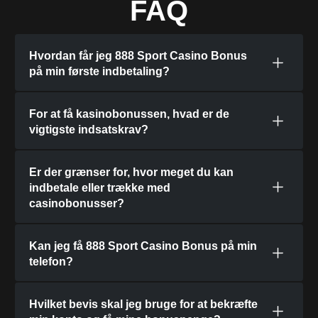
FAQ
Hvordan får jeg 888 Sport Casino Bonus
på min første indbetaling?
For at få kasinobonussen, hvad er de
vigtigste indsatskrav?
Er der grænser for, hvor meget du kan
indbetale eller trække med
casinobonusser?
Kan jeg få 888 Sport Casino Bonus på min
telefon?
Hvilket bevis skal jeg bruge for at bekræfte