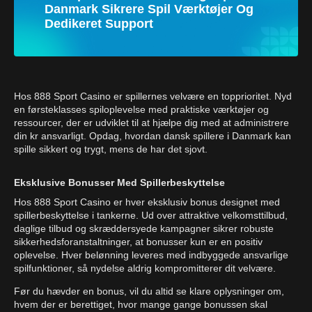
Danmark Sikrere Spil Værktøjer Og
Dedikeret Support
Hos 888 Sport Casino er spillernes velvære en topprioritet. Nyd
en førsteklasses spiloplevelse med praktiske værktøjer og
ressourcer, der er udviklet til at hjælpe dig med at administrere
din kr ansvarligt. Opdag, hvordan dansk spillere i Danmark kan
spille sikkert og trygt, mens de har det sjovt.
Eksklusive Bonusser Med Spillerbeskyttelse
Hos 888 Sport Casino er hver eksklusiv bonus designet med
spillerbeskyttelse i tankerne. Ud over attraktive velkomsttilbud,
daglige tilbud og skræddersyede kampagner sikrer robuste
sikkerhedsforanstaltninger, at bonusser kun er en positiv
oplevelse. Hver belønning leveres med indbyggede ansvarlige
spilfunktioner, så nydelse aldrig kompromitterer dit velvære.
Før du hævder en bonus, vil du altid se klare oplysninger om,
hvem der er berettiget, hvor mange gange bonussen skal