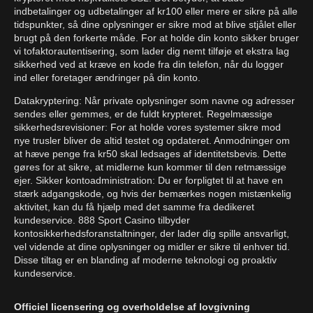
indbetalinger og udbetalinger af kr100 eller mere er sikre på alle
tidspunkter, så dine oplysninger er sikre mod at blive stjålet eller
brugt på den forkerte måde. For at holde din konto sikker bruger
vi tofaktorautentisering, som lader dig nemt tilføje et ekstra lag
sikkerhed ved at kræve en kode fra din telefon, når du logger
ind eller foretager ændringer på din konto.
Datakryptering: Når private oplysninger som navne og adresser
sendes eller gemmes, er de fuldt krypteret. Regelmæssige
sikkerhedsrevisioner: For at holde vores systemer sikre mod
nye trusler bliver de altid testet og opdateret. Anmodninger om
at hæve penge fra kr50 skal ledsages af identitetsbevis. Dette
gøres for at sikre, at midlerne kun kommer til den retmæssige
ejer. Sikker kontoadministration: Du er forpligtet til at have en
stærk adgangskode, og hvis der bemærkes nogen mistænkelig
aktivitet, kan du få hjælp med det samme fra dedikeret
kundeservice. 888 Sport Casino tilbyder
kontosikkerhedsforanstaltninger, der lader dig spille ansvarligt,
vel vidende at dine oplysninger og midler er sikre til enhver tid.
Disse tiltag er en blanding af moderne teknologi og proaktiv
kundeservice.
Officiel licensering og overholdelse af lovgivning