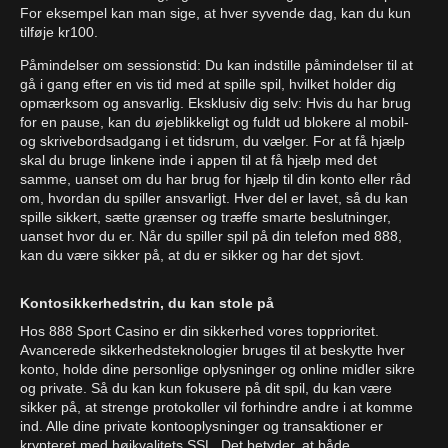
For eksempel kan man sige, at hver syvende dag, kan du kun
tilføje kr100.
Påmindelser om sessionstid: Du kan indstille påmindelser til at
gå i gang efter en vis tid med at spille spil, hvilket holder dig
opmærksom og ansvarlig. Eksklusiv dig selv: Hvis du har brug
for en pause, kan du øjeblikkeligt og fuldt ud blokere al mobil-
og skrivebordsadgang i et tidsrum, du vælger. For at få hjælp
skal du bruge linkene inde i appen til at få hjælp med det
samme, uanset om du har brug for hjælp til din konto eller råd
om, hvordan du spiller ansvarligt. Hver del er lavet, så du kan
spille sikkert, sætte grænser og træffe smarte beslutninger,
uanset hvor du er. Når du spiller spil på din telefon med 888,
kan du være sikker på, at du er sikker og har det sjovt.
Kontosikkerhedstrin, du kan stole på
Hos 888 Sport Casino er din sikkerhed vores topprioritet.
Avancerede sikkerhedsteknologier bruges til at beskytte hver
konto, holde dine personlige oplysninger og online midler sikre
og private. Så du kan kun fokusere på dit spil, du kan være
sikker på, at strenge protokoller vil forhindre andre i at komme
ind. Alle dine private kontooplysninger og transaktioner er
krypteret med højkvalitets SSL. Det betyder, at både