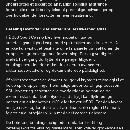
understøttes et sikkert og ansvarligt spilmiljø af strenge
foranstaltninger til beskyttelse af personlige oplysninger og
overholdelse, der beskytter enhver registrering.
Betalingsmetoder, der sætter spillersikkerhed først
På 888 Sport Casino blev hver indbetalings- og
udbetalingsmulighed valgt med spillersikkerhed i tankerne. Det
er ikke kun vigtigt at beskytte dine finansielle transaktioner, det
er også en grundlæggende forventning. For at give dig ro i
sindet, hver gang du flytter dine penge, tilbyder vi
betalingsmetoder, der er kendt for deres avancerede
sikkerhedsprotokoller og dokumenterede pålidelighed.
Af sikkerhedsmæssige årsager bruger vi krypteret teknologi til at
holde spilleroplysninger hemmelige under betalingsprocessen.
SSL-kryptering beskytter alle overførsler af personlige og
økonomiske data. Det betyder, at du trygt kan flytte penge,
uanset om du indbetaler kr20 eller hæver kr500. For den lavest
mulige risiko og for at sikre, at alle finansielle regler i Danmark
følges nøje, arbejder vi kun med verificerede udbydere.
De betroede betalingsmuligheder omfatter kredit- og
betalingskort fra Visa og Mastercard, som kræver godkendelse i