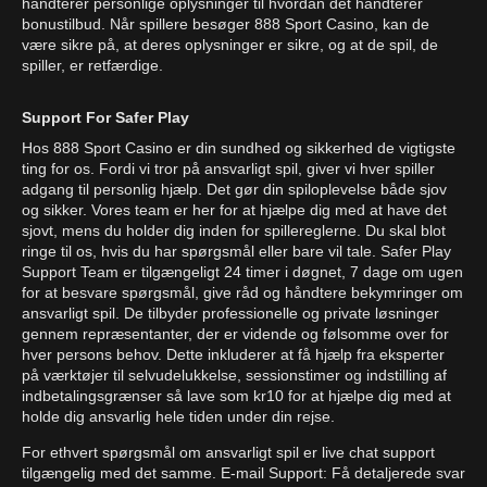
håndterer personlige oplysninger til hvordan det håndterer
bonustilbud. Når spillere besøger 888 Sport Casino, kan de
være sikre på, at deres oplysninger er sikre, og at de spil, de
spiller, er retfærdige.
Support For Safer Play
Hos 888 Sport Casino er din sundhed og sikkerhed de vigtigste
ting for os. Fordi vi tror på ansvarligt spil, giver vi hver spiller
adgang til personlig hjælp. Det gør din spiloplevelse både sjov
og sikker. Vores team er her for at hjælpe dig med at have det
sjovt, mens du holder dig inden for spillereglerne. Du skal blot
ringe til os, hvis du har spørgsmål eller bare vil tale. Safer Play
Support Team er tilgængeligt 24 timer i døgnet, 7 dage om ugen
for at besvare spørgsmål, give råd og håndtere bekymringer om
ansvarligt spil. De tilbyder professionelle og private løsninger
gennem repræsentanter, der er vidende og følsomme over for
hver persons behov. Dette inkluderer at få hjælp fra eksperter
på værktøjer til selvudelukkelse, sessionstimer og indstilling af
indbetalingsgrænser så lave som kr10 for at hjælpe dig med at
holde dig ansvarlig hele tiden under din rejse.
For ethvert spørgsmål om ansvarligt spil er live chat support
tilgængelig med det samme. E-mail Support: Få detaljerede svar