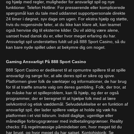
og hjælp med regler, muligheder for ansvarligt spil og nye
funktioner. Telefon Hotline: For presserende eller komplicerede
spørgsmål kan du tale med uddannet supportpersonale direkte
24 timer i døgnet, syv dage om ugen. For ekstra hjælp og støtte,
hvis du nogensinde føler, at du ikke kan klare alt, kan teamet
også henvise dig til eksterne kilder. Du vil aldrig være alene,
uanset hvad dansk du er, eller hvor meget erfaring du har.
Ansvarligt spil understøttes fuldt ud på 888 Sport Casino, så du
kan bare nyde spillet uden at bekymre dig om noget.
Gaming Ansvarligt På 888 Sport Casino
888 Sport Casino er dedikeret til at opmuntre spillere til at spille
ansvarligt og sørge for, at alle deres spil er sikre og sjove.
Platformen giver folk de værktøjer og informationer, de har brug
for til at træffe smarte valg om deres gambling. Folk, der tror, at
de måske har et spilleproblem, kan få hjælp, og der er også
programmer, der er beregnet til at hjælpe folk med at lære
selvkontrol og etisk væddemål. Selvudelukkelse er en funktion af
ansvarligt spil, der lader spillere vælge at holde sig væk fra
platformen i et vist tidsrum. Indstil daglige, ugentlige eller
månedlige forbrugsgrænser med indbetalingsgrænser. Reality
checks: Få regelmæssige påmindelser om, hvor meget tid du
har brugt, og hvor meget du har satset. Kontohistorik: Se